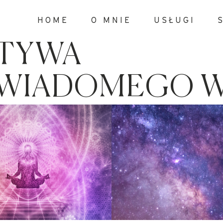
HOME
O MNIE
USŁUGI
KTYWA
ŚWIADOMEGO W