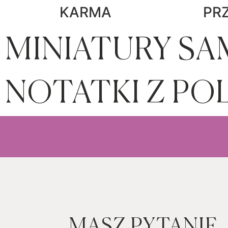
KARMA
PR
MINIATURY S
NOTATKI Z PO
MASZ PYTANIE